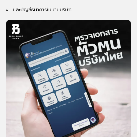
และบัญชีธนาคารในนามบริษัท