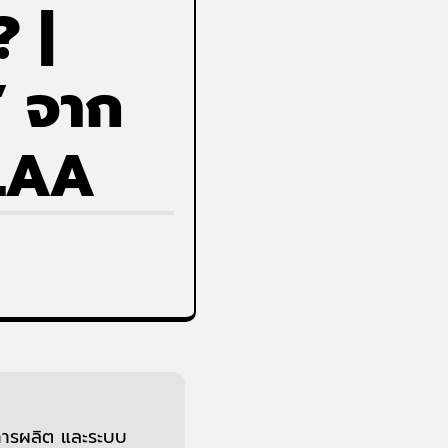
? |
” จาก
LAA
นการผลิต และระบบ