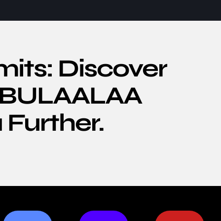
mits: Discover
BUBULAALAA
 Further.