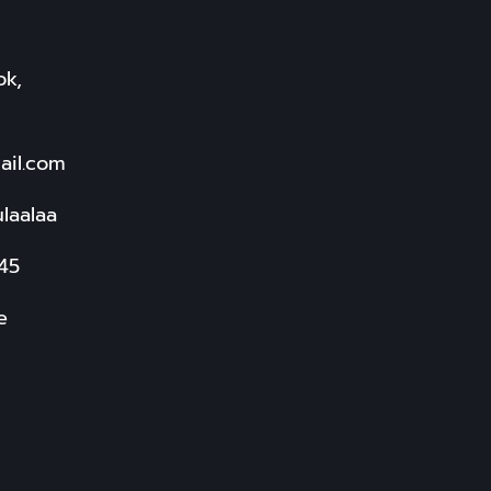
ok,
ail.com
laalaa
545
e