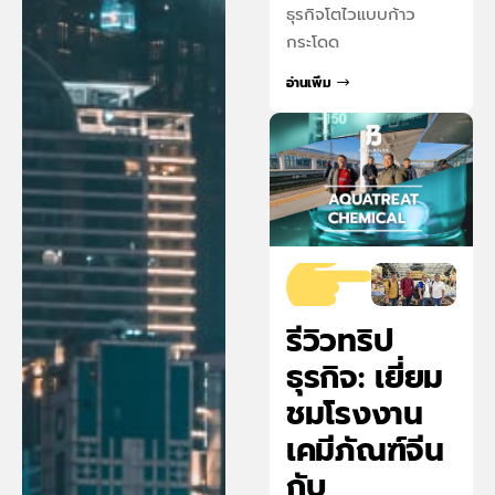
ธุรกิจโตไวแบบก้าว
กระโดด
อ่านเพิ่ม
รีวิวทริป
ธุรกิจ: เยี่ยม
ชมโรงงาน
เคมีภัณฑ์จีน
กับ