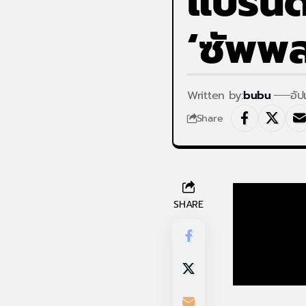
แบรนด์
‘ซัพพลา
Written by:
bubu
อั
Share
SHARE