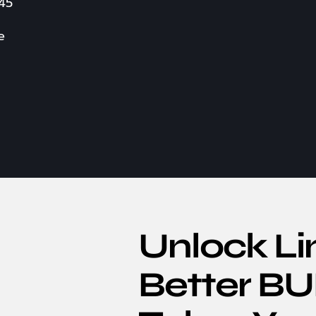
545
e
Unlock Li
Better 