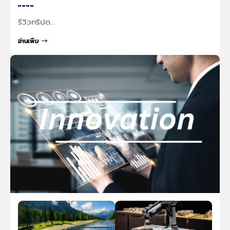
รีวิวทริปด…
อ่านเพิ่ม