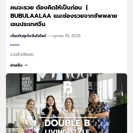
คนจะรวย ต้องคิดให้เป็นก่อน |
BUBULAALAA แนะช่องรวยจากซัพพลาย
เชนประเทศจีน
เกี่ยวกับธุรกิจจีน
ไฮไลท์
ตุลาคม 10, 2025
รวยไวต้องค…
อ่านเพิ่ม