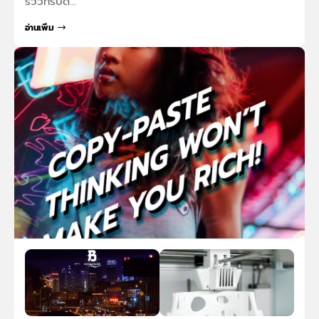
รีวิวทริปด…
อ่านเพิ่ม