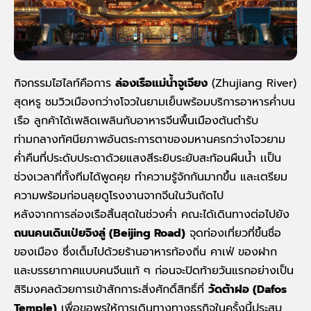
กิจกรรมไฮไลท์คือการ
ล่องเรือแม่น้ำจูเจียง
(Zhujiang River)
สุดหรู
ชมวิวเมืองกว่างโจวในยามเย็น
พร้อมบริการอาหารค่ำบน
เรือ ลูกค้าได้เพลิดเพลินกับอาหารจีนพื้นเมืองต้นตำรับ
ท่ามกลางทัศนียภาพอันตระการตาของมหานครกว่างโจวยาม
ค่ำคืนที่ประดับประดาด้วยแสงสีระยิบระยับสะท้อนผืนน้ำ เ
เป็น
ช่วงเวลาที่ทั้งทีมได้พูดคุย ทำความรู้จักกันมากขึ้น และเตรียม
ความพร้อมก่อนลุยดู
โรงงานจากจีน
ในวันถัดไป
หลังจากการล่องเรือสิ้นสุดในช่วงค่ำ คณะได้เดินทางต่อไปยัง
ถนนคนเดินเป่ยจิงลู่ (
Beijing Road)
จุดท่องเที่ยวที่ขึ้นชื่อ
ของเมือง ซึ่งเต็มไปด้วยร้านอาหารท้องถิ่น คาเฟ่ ของฝาก
และบรรยากาศแบบคนจีนแท้ ๆ
ก่อนจะปิดท้ายวันแรกอย่างเป็น
สิริมงคลด้วยการเข้าสักการะสิ่งศักดิ์สิทธิ์ที่
วัดต้าฝอ (
Dafos
Temple)
เพื่อขอพรให้การเดินทางทางธุรกิจในครั้งนี้ประสบ