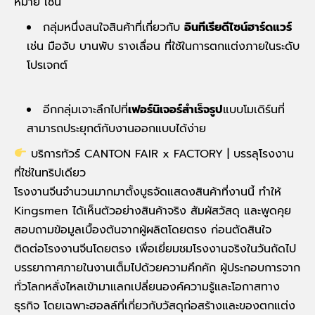
หมาย
เช่น
กลุ่มหนึ่งสนใจสินค้าที่เกี่ยวกับ
อินทีเรียดีไซน์ฮาร์ดแวร์
เช่น มือจับ บานพับ รางเลื่อน ที่ใช้ในการตกแต่งภายในระดับ
โปรเจกต์
อีกกลุ่มเจาะลึกไปที่
เฟอร์นิเจอร์สำเร็จรูป
แบบโมเดิร์นที่
สามารถประยุกต์กับงานออกแบบได้ง่าย
บริการทัวร์ CANTON FAIR x FACTORY | บรรลุโรงงาน
ที่ใช่ในทริปเดียว
โรงงานจีนจำนวนมากมาตั้งบูธจัดแสดงสินค้าที่งานนี้ ทำให้
Kingsmen ได้เห็นตัวอย่างสินค้าจริง สัมผัสวัสดุ และพูดคุย
สอบถามข้อมูลเบื้องต้นจากผู้ผลิตโดยตรง ก่อนตัดสินใจ
ติดต่อโรงงานจีนโดยตรง เพื่อเยี่ยมชมโรงงานจริงในวันถัดไป
บรรยากาศภายในงานเต็มไปด้วยความคึกคัก ผู้ประกอบการจาก
ทั่วโลกหลั่งไหลเข้ามาแลกเปลี่ยนองค์ความรู้และโอกาสทาง
ธุรกิจ โดยเฉพาะฮอลล์ที่เกี่ยวกับวัสดุก่อสร้างและของตกแต่ง