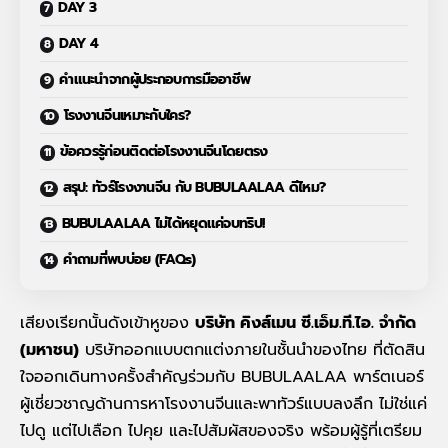
DAY 3
DAY 4
คำแนะนำจากผู้ประกอบการมืออาชีพ
โรงงานจีนเหมาะกับใคร?
ข้อควรรู้ก่อนติดต่อโรงงานจีนโดยตรง
สรุป: ทัวร์โรงงานจีน กับ BUBULAALAA ดีไหม?
BUBULAALAA ไม่ได้หยุดแค่จบทริป!
คำถามที่พบบ่อย (FAQs)
เสียงเรียกนั้นดังเข้าหูของ
บริษัท คิงส์เมน ซี.เอ็ม.ที.ไอ. จำกัด
(มหาชน)
บริษัทออกแบบตกแต่งภายในชั้นนำของไทย ที่ตัดสิน
ใจออกเดินทางครั้งสำคัญร่วมกับ BUBULAALAA พาร์ตเนอร์
ผู้เชี่ยวชาญด้านการ
หาโรงงานจีน
และพาทัวร์แบบลงลึก ไม่ใช่แค่
ไปดู แต่ไปเลือก ไปคุย และไปสัมผัสของจริง พร้อมผู้รู้ที่เตรียม