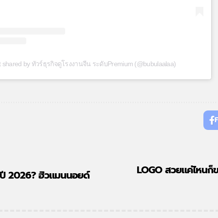
t shared by ทัวร์ธุรกิจดูโรงงานจีน ระดับPremium (@bubulaalaa)
LOGO สวยแค่ไหนก็ขาย
นปี 2026? ฮิวแมนนอยด์